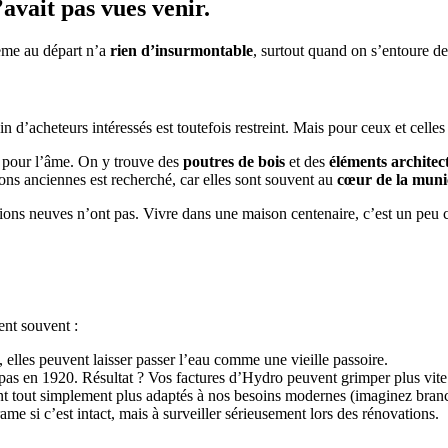
’avait pas vues venir.
ème au départ n’a
rien d’insurmontable
, surtout quand on s’entoure de
 d’acheteurs intéressés est toutefois restreint. Mais pour ceux et celles 
e pour l’âme. On y trouve des
poutres de bois
et des
éléments archite
ns anciennes est recherché, car elles sont souvent au
cœur de la munic
tions neuves n’ont pas. Vivre dans une maison centenaire, c’est un peu
ent souvent :
f, elles peuvent laisser passer l’eau comme une vieille passoire.
it pas en 1920. Résultat ? Vos factures d’Hydro peuvent grimper plus vi
nt tout simplement plus adaptés à nos besoins modernes (imaginez branche
e si c’est intact, mais à surveiller sérieusement lors des rénovations.